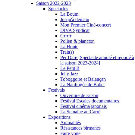
Saison 2022-2023
Spectacles
La Boum
Jusqu'à demain
Mon Premier Ciné-concert
DIVA Syndicat
Grrrrr
Pollen & plancton
La Honte
Trait(s)
Per Dare [Spectacle annulé et reporté à
la saison 2023-2024]
Le Petit B
Jelly Jazz
Toboggoire et Balançan
La Naufragée de Babel
Festivals
Ouverture de saison
Festival Escales documentaires
Festival cinéma japonais
La Semaine au Carré
Expositions
Animalités
Résistances birmanes
Faire voile