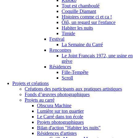
Kiboko
Tout est chamboulé
Coquille Diamant
Histoires comme ci et ça !
Ôlô, un regard sur l'enfance
Habiter les nuits
Timide
Festival
La Semaine du Carré
Rencontres
Le Joint Français 1972, une usine en
grève
Résidences
Fille-Tempête
Scroll
Projets et créations
Créations des participants aux pratiques artistiques
Fonds d’œuvres photographiques
Projets au carré
Obscura Machine
Lumière sur ton quartier
Le Carré dans ton école
Projets photographiques
Bilan d'action "Habiter les nuits"
Résidences d'artistes