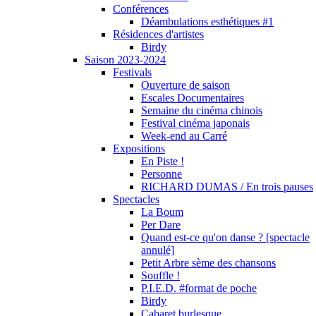
Conférences
Déambulations esthétiques #1
Résidences d'artistes
Birdy
Saison 2023-2024
Festivals
Ouverture de saison
Escales Documentaires
Semaine du cinéma chinois
Festival cinéma japonais
Week-end au Carré
Expositions
En Piste !
Personne
RICHARD DUMAS / En trois pauses
Spectacles
La Boum
Per Dare
Quand est-ce qu'on danse ? [spectacle
annulé]
Petit Arbre sème des chansons
Souffle !
P.I.E.D. #format de poche
Birdy
Cabaret burlesque