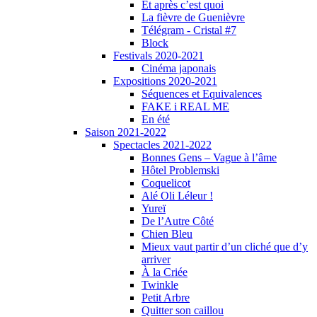
Et après c’est quoi
La fièvre de Guenièvre
Télégram - Cristal #7
Block
Festivals 2020-2021
Cinéma japonais
Expositions 2020-2021
Séquences et Equivalences
FAKE i REAL ME
En été
Saison 2021-2022
Spectacles 2021-2022
Bonnes Gens – Vague à l’âme
Hôtel Problemski
Coquelicot
Alé Oli Léleur !
Yureï
De l’Autre Côté
Chien Bleu
Mieux vaut partir d’un cliché que d’y
arriver
À la Criée
Twinkle
Petit Arbre
Quitter son caillou