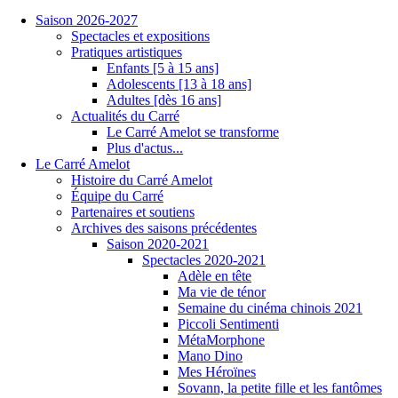
Saison 2026-2027
Spectacles et expositions
Pratiques artistiques
Enfants [5 à 15 ans]
Adolescents [13 à 18 ans]
Adultes [dès 16 ans]
Actualités du Carré
Le Carré Amelot se transforme
Plus d'actus...
Le Carré Amelot
Histoire du Carré Amelot
Équipe du Carré
Partenaires et soutiens
Archives des saisons précédentes
Saison 2020-2021
Spectacles 2020-2021
Adèle en tête
Ma vie de ténor
Semaine du cinéma chinois 2021
Piccoli Sentimenti
MétaMorphone
Mano Dino
Mes Héroïnes
Sovann, la petite fille et les fantômes