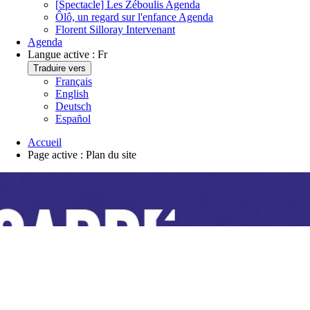
[Spectacle] Les Zéboulis
Agenda
Ôlô, un regard sur l'enfance
Agenda
Florent Silloray
Intervenant
Agenda
Langue active :
Fr
Traduire vers
Français
English
Deutsch
Español
Accueil
Page active :
Plan du site