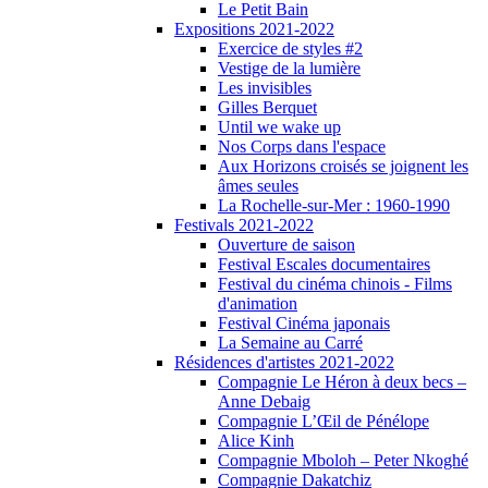
Le Petit Bain
Expositions 2021-2022
Exercice de styles #2
Vestige de la lumière
Les invisibles
Gilles Berquet
Until we wake up
Nos Corps dans l'espace
Aux Horizons croisés se joignent les
âmes seules
La Rochelle-sur-Mer : 1960-1990
Festivals 2021-2022
Ouverture de saison
Festival Escales documentaires
Festival du cinéma chinois - Films
d'animation
Festival Cinéma japonais
La Semaine au Carré
Résidences d'artistes 2021-2022
Compagnie Le Héron à deux becs –
Anne Debaig
Compagnie L’Œil de Pénélope
Alice Kinh
Compagnie Mboloh – Peter Nkoghé
Compagnie Dakatchiz