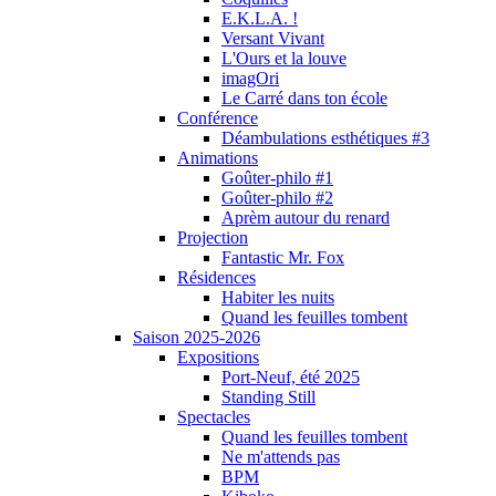
E.K.L.A. !
Versant Vivant
L'Ours et la louve
imagOri
Le Carré dans ton école
Conférence
Déambulations esthétiques #3
Animations
Goûter-philo #1
Goûter-philo #2
Aprèm autour du renard
Projection
Fantastic Mr. Fox
Résidences
Habiter les nuits
Quand les feuilles tombent
Saison 2025-2026
Expositions
Port-Neuf, été 2025
Standing Still
Spectacles
Quand les feuilles tombent
Ne m'attends pas
BPM