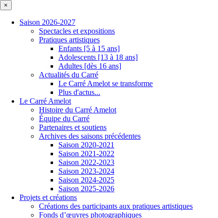
×
Saison 2026-2027
Spectacles et expositions
Pratiques artistiques
Enfants [5 à 15 ans]
Adolescents [13 à 18 ans]
Adultes [dès 16 ans]
Actualités du Carré
Le Carré Amelot se transforme
Plus d'actus...
Le Carré Amelot
Histoire du Carré Amelot
Équipe du Carré
Partenaires et soutiens
Archives des saisons précédentes
Saison 2020-2021
Saison 2021-2022
Saison 2022-2023
Saison 2023-2024
Saison 2024-2025
Saison 2025-2026
Projets et créations
Créations des participants aux pratiques artistiques
Fonds d’œuvres photographiques