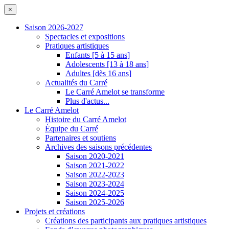
×
Saison 2026-2027
Spectacles et expositions
Pratiques artistiques
Enfants [5 à 15 ans]
Adolescents [13 à 18 ans]
Adultes [dès 16 ans]
Actualités du Carré
Le Carré Amelot se transforme
Plus d'actus...
Le Carré Amelot
Histoire du Carré Amelot
Équipe du Carré
Partenaires et soutiens
Archives des saisons précédentes
Saison 2020-2021
Saison 2021-2022
Saison 2022-2023
Saison 2023-2024
Saison 2024-2025
Saison 2025-2026
Projets et créations
Créations des participants aux pratiques artistiques