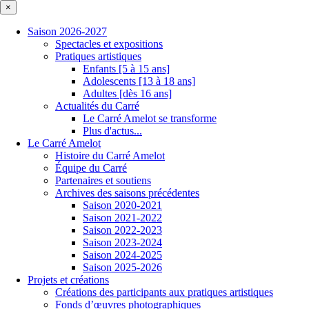
×
Saison 2026-2027
Spectacles et expositions
Pratiques artistiques
Enfants [5 à 15 ans]
Adolescents [13 à 18 ans]
Adultes [dès 16 ans]
Actualités du Carré
Le Carré Amelot se transforme
Plus d'actus...
Le Carré Amelot
Histoire du Carré Amelot
Équipe du Carré
Partenaires et soutiens
Archives des saisons précédentes
Saison 2020-2021
Saison 2021-2022
Saison 2022-2023
Saison 2023-2024
Saison 2024-2025
Saison 2025-2026
Projets et créations
Créations des participants aux pratiques artistiques
Fonds d’œuvres photographiques