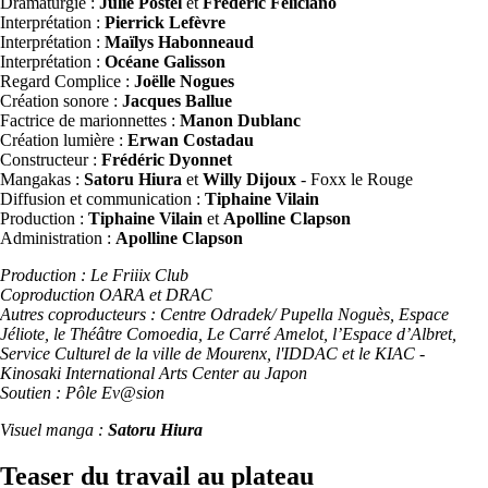
Dramaturgie :
Julie Postel
et
Frédéric Feliciano
Interprétation :
Pierrick Lefèvre
Interprétation :
Maïlys Habonneaud
Interprétation :
Océane Galisson
Regard Complice :
Joëlle Nogues
Création sonore :
Jacques Ballue
Factrice de marionnettes :
Manon Dublanc
Création lumière :
Erwan Costadau
Constructeur :
Frédéric Dyonnet
Mangakas :
Satoru Hiura
et
Willy Dijoux
- Foxx le Rouge
Diffusion et communication :
Tiphaine Vilain
Production :
Tiphaine Vilain
et
Apolline Clapson
Administration :
Apolline Clapson
Production : Le Friiix Club
Coproduction OARA et DRAC
Autres coproducteurs : Centre Odradek/ Pupella Noguès, Espace
Jéliote, le Théâtre Comoedia, Le Carré Amelot, l’Espace d’Albret,
Service Culturel de la ville de Mourenx, l'IDDAC et le KIAC -
Kinosaki International Arts Center au Japon
Soutien : Pôle Ev@sion
Visuel manga :
Satoru Hiura
Teaser du travail au plateau