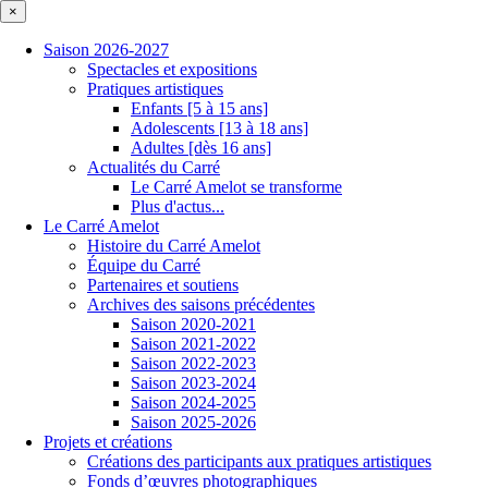
×
Saison 2026-2027
Spectacles et expositions
Pratiques artistiques
Enfants [5 à 15 ans]
Adolescents [13 à 18 ans]
Adultes [dès 16 ans]
Actualités du Carré
Le Carré Amelot se transforme
Plus d'actus...
Le Carré Amelot
Histoire du Carré Amelot
Équipe du Carré
Partenaires et soutiens
Archives des saisons précédentes
Saison 2020-2021
Saison 2021-2022
Saison 2022-2023
Saison 2023-2024
Saison 2024-2025
Saison 2025-2026
Projets et créations
Créations des participants aux pratiques artistiques
Fonds d’œuvres photographiques