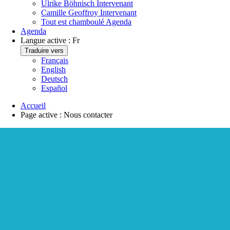
Ulrike Böhnisch
Intervenant
Camille Geoffroy
Intervenant
Tout est chamboulé
Agenda
Agenda
Langue active :
Fr
Traduire vers
Français
English
Deutsch
Español
Accueil
Page active :
Nous contacter