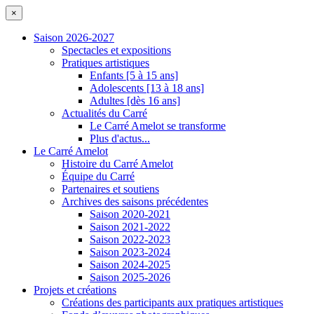
×
Saison 2026-2027
Spectacles et expositions
Pratiques artistiques
Enfants [5 à 15 ans]
Adolescents [13 à 18 ans]
Adultes [dès 16 ans]
Actualités du Carré
Le Carré Amelot se transforme
Plus d'actus...
Le Carré Amelot
Histoire du Carré Amelot
Équipe du Carré
Partenaires et soutiens
Archives des saisons précédentes
Saison 2020-2021
Saison 2021-2022
Saison 2022-2023
Saison 2023-2024
Saison 2024-2025
Saison 2025-2026
Projets et créations
Créations des participants aux pratiques artistiques