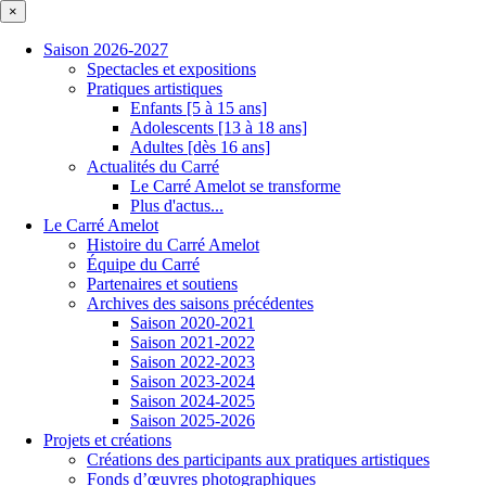
×
Saison 2026-2027
Spectacles et expositions
Pratiques artistiques
Enfants [5 à 15 ans]
Adolescents [13 à 18 ans]
Adultes [dès 16 ans]
Actualités du Carré
Le Carré Amelot se transforme
Plus d'actus...
Le Carré Amelot
Histoire du Carré Amelot
Équipe du Carré
Partenaires et soutiens
Archives des saisons précédentes
Saison 2020-2021
Saison 2021-2022
Saison 2022-2023
Saison 2023-2024
Saison 2024-2025
Saison 2025-2026
Projets et créations
Créations des participants aux pratiques artistiques
Fonds d’œuvres photographiques