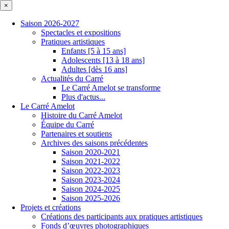
×
Saison 2026-2027
Spectacles et expositions
Pratiques artistiques
Enfants [5 à 15 ans]
Adolescents [13 à 18 ans]
Adultes [dès 16 ans]
Actualités du Carré
Le Carré Amelot se transforme
Plus d'actus...
Le Carré Amelot
Histoire du Carré Amelot
Équipe du Carré
Partenaires et soutiens
Archives des saisons précédentes
Saison 2020-2021
Saison 2021-2022
Saison 2022-2023
Saison 2023-2024
Saison 2024-2025
Saison 2025-2026
Projets et créations
Créations des participants aux pratiques artistiques
Fonds d’œuvres photographiques