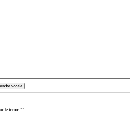
cherche vocale
ur le terme "
"