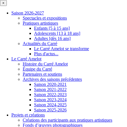
×
Saison 2026-2027
Spectacles et expositions
Pratiques artistiques
Enfants [5 à 15 ans]
Adolescents [13 à 18 ans]
Adultes [dès 16 ans]
Actualités du Carré
Le Carré Amelot se transforme
Plus d'actus...
Le Carré Amelot
Histoire du Carré Amelot
Équipe du Carré
Partenaires et soutiens
Archives des saisons précédentes
Saison 2020-2021
Saison 2021-2022
Saison 2022-2023
Saison 2023-2024
Saison 2024-2025
Saison 2025-2026
Projets et créations
Créations des participants aux pratiques artistiques
Fonds d’œuvres photographiques