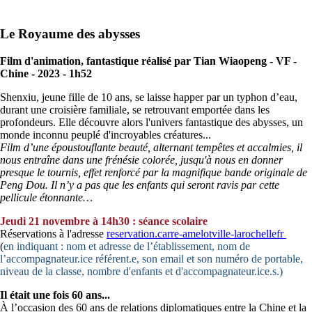
Le Royaume des abysses
Film d'animation, fantastique réalisé par Tian Wiaopeng - VF -
Chine - 2023 - 1h52
Shenxiu, jeune fille de 10 ans, se laisse happer par un typhon d’eau,
durant une croisière familiale, se retrouvant emportée dans les
profondeurs. Elle découvre alors l'univers fantastique des abysses, un
monde inconnu peuplé d'incroyables créatures...
Film d’une époustouflante beauté, alternant tempêtes et accalmies, il
nous entraîne dans une frénésie colorée, jusqu'à nous en donner
presque le tournis, effet renforcé par la magnifique bande originale de
Peng Dou. Il n’y a pas que les enfants qui seront ravis par cette
pellicule étonnante…
Jeudi 21 novembre à 14h30 : séance scolaire
Réservations à l'adresse
reservation.carre-amelot
ville-larochelle
fr
(
en indiquant : nom et adresse de l’établissement, nom de
l’accompagnateur.ice référent.e, son email et son numéro de portable,
niveau de la classe, nombre d'enfants et d'accompagnateur.ice.s.)
Il était une fois 60 ans...
À l’occasion des 60 ans de relations diplomatiques entre la Chine et la