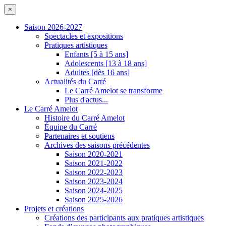
×
Saison 2026-2027
Spectacles et expositions
Pratiques artistiques
Enfants [5 à 15 ans]
Adolescents [13 à 18 ans]
Adultes [dès 16 ans]
Actualités du Carré
Le Carré Amelot se transforme
Plus d'actus...
Le Carré Amelot
Histoire du Carré Amelot
Équipe du Carré
Partenaires et soutiens
Archives des saisons précédentes
Saison 2020-2021
Saison 2021-2022
Saison 2022-2023
Saison 2023-2024
Saison 2024-2025
Saison 2025-2026
Projets et créations
Créations des participants aux pratiques artistiques