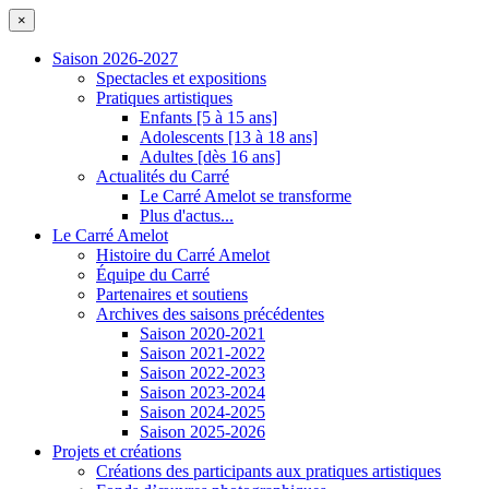
×
Saison 2026-2027
Spectacles et expositions
Pratiques artistiques
Enfants [5 à 15 ans]
Adolescents [13 à 18 ans]
Adultes [dès 16 ans]
Actualités du Carré
Le Carré Amelot se transforme
Plus d'actus...
Le Carré Amelot
Histoire du Carré Amelot
Équipe du Carré
Partenaires et soutiens
Archives des saisons précédentes
Saison 2020-2021
Saison 2021-2022
Saison 2022-2023
Saison 2023-2024
Saison 2024-2025
Saison 2025-2026
Projets et créations
Créations des participants aux pratiques artistiques