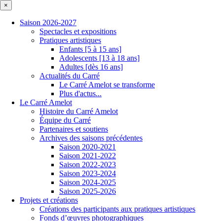
×
Saison 2026-2027
Spectacles et expositions
Pratiques artistiques
Enfants [5 à 15 ans]
Adolescents [13 à 18 ans]
Adultes [dès 16 ans]
Actualités du Carré
Le Carré Amelot se transforme
Plus d'actus...
Le Carré Amelot
Histoire du Carré Amelot
Équipe du Carré
Partenaires et soutiens
Archives des saisons précédentes
Saison 2020-2021
Saison 2021-2022
Saison 2022-2023
Saison 2023-2024
Saison 2024-2025
Saison 2025-2026
Projets et créations
Créations des participants aux pratiques artistiques
Fonds d’œuvres photographiques