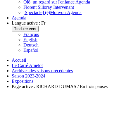
Ôlô, un regard sur l'enfance
Agenda
Florent Silloray
Intervenant
[Spectacle] (é)Mouvoir
Agenda
Agenda
Langue active :
Fr
Traduire vers
Français
English
Deutsch
Español
Accueil
Le Carré Amelot
Archives des saisons précédentes
Saison 2023-2024
Expositions
Page active :
RICHARD DUMAS / En trois pauses