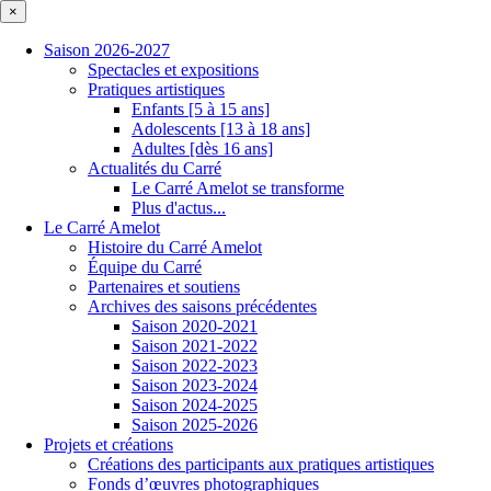
×
Saison 2026-2027
Spectacles et expositions
Pratiques artistiques
Enfants [5 à 15 ans]
Adolescents [13 à 18 ans]
Adultes [dès 16 ans]
Actualités du Carré
Le Carré Amelot se transforme
Plus d'actus...
Le Carré Amelot
Histoire du Carré Amelot
Équipe du Carré
Partenaires et soutiens
Archives des saisons précédentes
Saison 2020-2021
Saison 2021-2022
Saison 2022-2023
Saison 2023-2024
Saison 2024-2025
Saison 2025-2026
Projets et créations
Créations des participants aux pratiques artistiques
Fonds d’œuvres photographiques