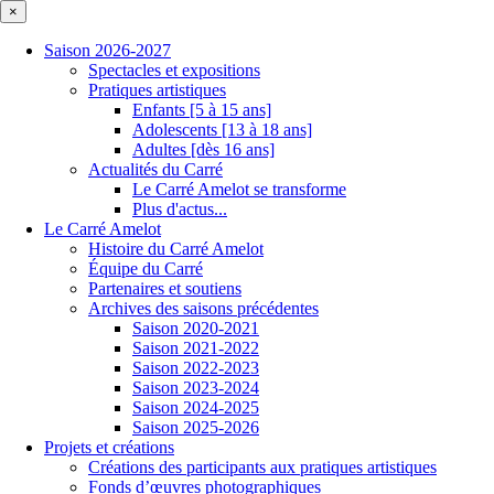
×
Saison 2026-2027
Spectacles et expositions
Pratiques artistiques
Enfants [5 à 15 ans]
Adolescents [13 à 18 ans]
Adultes [dès 16 ans]
Actualités du Carré
Le Carré Amelot se transforme
Plus d'actus...
Le Carré Amelot
Histoire du Carré Amelot
Équipe du Carré
Partenaires et soutiens
Archives des saisons précédentes
Saison 2020-2021
Saison 2021-2022
Saison 2022-2023
Saison 2023-2024
Saison 2024-2025
Saison 2025-2026
Projets et créations
Créations des participants aux pratiques artistiques
Fonds d’œuvres photographiques