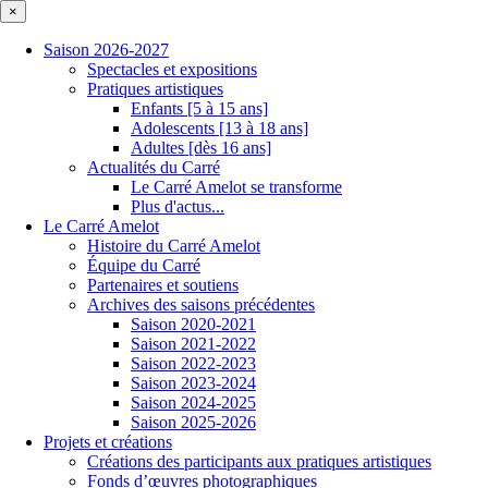
×
Saison 2026-2027
Spectacles et expositions
Pratiques artistiques
Enfants [5 à 15 ans]
Adolescents [13 à 18 ans]
Adultes [dès 16 ans]
Actualités du Carré
Le Carré Amelot se transforme
Plus d'actus...
Le Carré Amelot
Histoire du Carré Amelot
Équipe du Carré
Partenaires et soutiens
Archives des saisons précédentes
Saison 2020-2021
Saison 2021-2022
Saison 2022-2023
Saison 2023-2024
Saison 2024-2025
Saison 2025-2026
Projets et créations
Créations des participants aux pratiques artistiques
Fonds d’œuvres photographiques