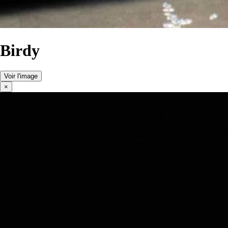
Birdy
Voir l'image
×