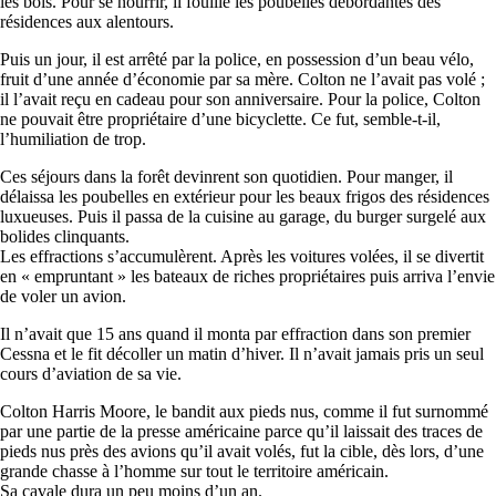
les bois. Pour se nourrir, il fouille les poubelles débordantes des
résidences aux alentours.
Puis un jour, il est arrêté par la police, en possession d’un beau vélo,
fruit d’une année d’économie par sa mère. Colton ne l’avait pas volé ;
il l’avait reçu en cadeau pour son anniversaire. Pour la police, Colton
ne pouvait être propriétaire d’une bicyclette. Ce fut, semble-t-il,
l’humiliation de trop.
Ces séjours dans la forêt devinrent son quotidien. Pour manger, il
délaissa les poubelles en extérieur pour les beaux frigos des résidences
luxueuses. Puis il passa de la cuisine au garage, du burger surgelé aux
bolides clinquants.
Les effractions s’accumulèrent. Après les voitures volées, il se divertit
en « empruntant » les bateaux de riches propriétaires puis arriva l’envie
de voler un avion.
Il n’avait que 15 ans quand il monta par effraction dans son premier
Cessna et le fit décoller un matin d’hiver. Il n’avait jamais pris un seul
cours d’aviation de sa vie.
Colton Harris Moore, le bandit aux pieds nus, comme il fut surnommé
par une partie de la presse américaine parce qu’il laissait des traces de
pieds nus près des avions qu’il avait volés, fut la cible, dès lors, d’une
grande chasse à l’homme sur tout le territoire américain.
Sa cavale dura un peu moins d’un an.