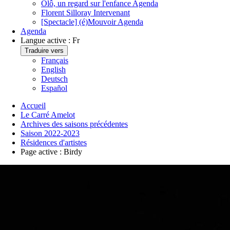
Ôlô, un regard sur l'enfance
Agenda
Florent Silloray
Intervenant
[Spectacle] (é)Mouvoir
Agenda
Agenda
Langue active :
Fr
Traduire vers
Français
English
Deutsch
Español
Accueil
Le Carré Amelot
Archives des saisons précédentes
Saison 2022-2023
Résidences d'artistes
Page active :
Birdy