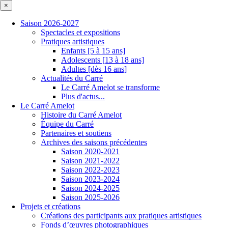
×
Saison 2026-2027
Spectacles et expositions
Pratiques artistiques
Enfants [5 à 15 ans]
Adolescents [13 à 18 ans]
Adultes [dès 16 ans]
Actualités du Carré
Le Carré Amelot se transforme
Plus d'actus...
Le Carré Amelot
Histoire du Carré Amelot
Équipe du Carré
Partenaires et soutiens
Archives des saisons précédentes
Saison 2020-2021
Saison 2021-2022
Saison 2022-2023
Saison 2023-2024
Saison 2024-2025
Saison 2025-2026
Projets et créations
Créations des participants aux pratiques artistiques
Fonds d’œuvres photographiques