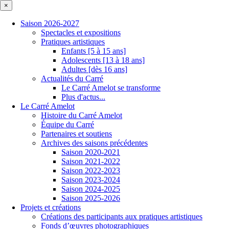
×
Saison 2026-2027
Spectacles et expositions
Pratiques artistiques
Enfants [5 à 15 ans]
Adolescents [13 à 18 ans]
Adultes [dès 16 ans]
Actualités du Carré
Le Carré Amelot se transforme
Plus d'actus...
Le Carré Amelot
Histoire du Carré Amelot
Équipe du Carré
Partenaires et soutiens
Archives des saisons précédentes
Saison 2020-2021
Saison 2021-2022
Saison 2022-2023
Saison 2023-2024
Saison 2024-2025
Saison 2025-2026
Projets et créations
Créations des participants aux pratiques artistiques
Fonds d’œuvres photographiques