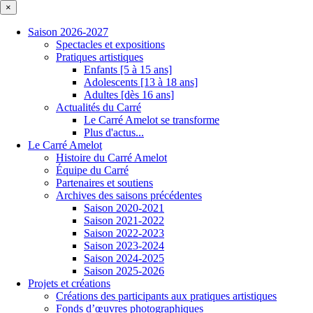
×
Saison 2026-2027
Spectacles et expositions
Pratiques artistiques
Enfants [5 à 15 ans]
Adolescents [13 à 18 ans]
Adultes [dès 16 ans]
Actualités du Carré
Le Carré Amelot se transforme
Plus d'actus...
Le Carré Amelot
Histoire du Carré Amelot
Équipe du Carré
Partenaires et soutiens
Archives des saisons précédentes
Saison 2020-2021
Saison 2021-2022
Saison 2022-2023
Saison 2023-2024
Saison 2024-2025
Saison 2025-2026
Projets et créations
Créations des participants aux pratiques artistiques
Fonds d’œuvres photographiques