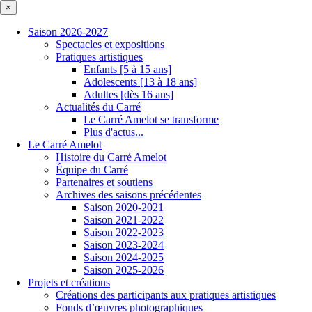
×
Saison 2026-2027
Spectacles et expositions
Pratiques artistiques
Enfants [5 à 15 ans]
Adolescents [13 à 18 ans]
Adultes [dès 16 ans]
Actualités du Carré
Le Carré Amelot se transforme
Plus d'actus...
Le Carré Amelot
Histoire du Carré Amelot
Équipe du Carré
Partenaires et soutiens
Archives des saisons précédentes
Saison 2020-2021
Saison 2021-2022
Saison 2022-2023
Saison 2023-2024
Saison 2024-2025
Saison 2025-2026
Projets et créations
Créations des participants aux pratiques artistiques
Fonds d’œuvres photographiques