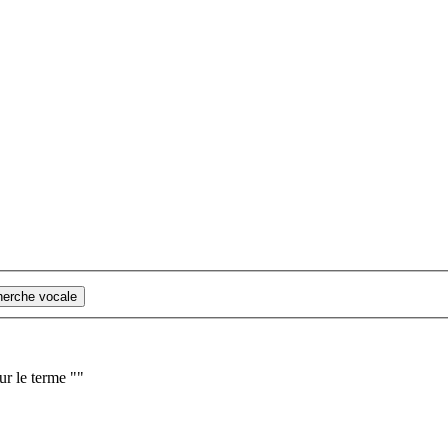
cherche vocale
ur le terme "
"