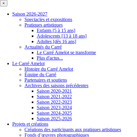
×
Saison 2026-2027
Spectacles et expositions
Pratiques artistiques
Enfants [5 à 15 ans]
Adolescents [13 à 18 ans]
Adultes [dès 16 ans]
Actualités du Carré
Le Carré Amelot se transforme
Plus d'actus...
Le Carré Amelot
Histoire du Carré Amelot
Équipe du Carré
Partenaires et soutiens
Archives des saisons précédentes
Saison 2020-2021
Saison 2021-2022
Saison 2022-2023
Saison 2023-2024
Saison 2024-2025
Saison 2025-2026
Projets et créations
Créations des participants aux pratiques artistiques
Fonds d’œuvres photographiques