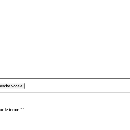
cherche vocale
ur le terme "
"