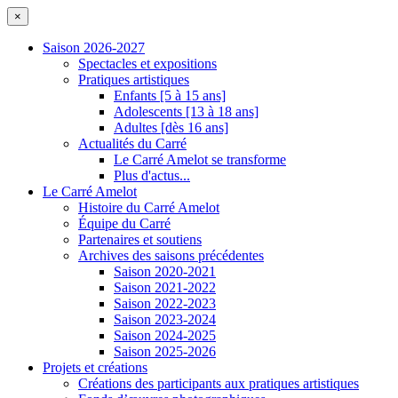
×
Saison 2026-2027
Spectacles et expositions
Pratiques artistiques
Enfants [5 à 15 ans]
Adolescents [13 à 18 ans]
Adultes [dès 16 ans]
Actualités du Carré
Le Carré Amelot se transforme
Plus d'actus...
Le Carré Amelot
Histoire du Carré Amelot
Équipe du Carré
Partenaires et soutiens
Archives des saisons précédentes
Saison 2020-2021
Saison 2021-2022
Saison 2022-2023
Saison 2023-2024
Saison 2024-2025
Saison 2025-2026
Projets et créations
Créations des participants aux pratiques artistiques