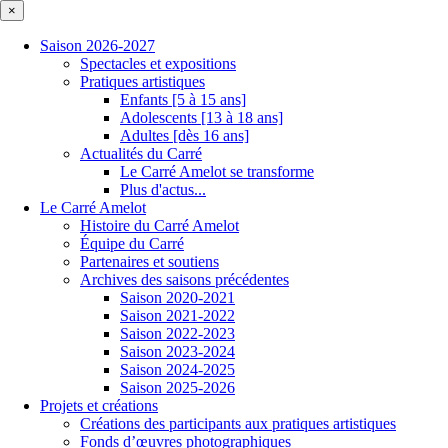
×
Saison 2026-2027
Spectacles et expositions
Pratiques artistiques
Enfants [5 à 15 ans]
Adolescents [13 à 18 ans]
Adultes [dès 16 ans]
Actualités du Carré
Le Carré Amelot se transforme
Plus d'actus...
Le Carré Amelot
Histoire du Carré Amelot
Équipe du Carré
Partenaires et soutiens
Archives des saisons précédentes
Saison 2020-2021
Saison 2021-2022
Saison 2022-2023
Saison 2023-2024
Saison 2024-2025
Saison 2025-2026
Projets et créations
Créations des participants aux pratiques artistiques
Fonds d’œuvres photographiques