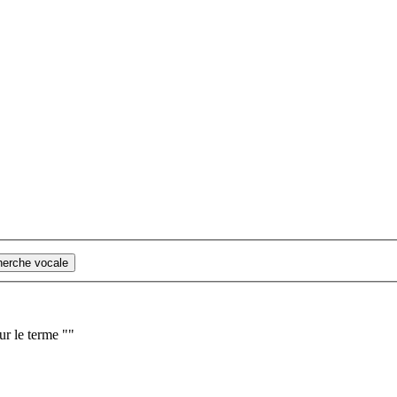
cherche vocale
ur le terme "
"