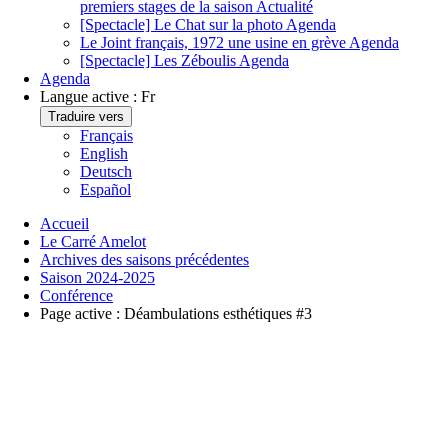
premiers stages de la saison
Actualité
[Spectacle] Le Chat sur la photo
Agenda
Le Joint français, 1972 une usine en grève
Agenda
[Spectacle] Les Zéboulis
Agenda
Agenda
Langue active :
Fr
Traduire vers
Français
English
Deutsch
Español
Accueil
Le Carré Amelot
Archives des saisons précédentes
Saison 2024-2025
Conférence
Page active :
Déambulations esthétiques #3