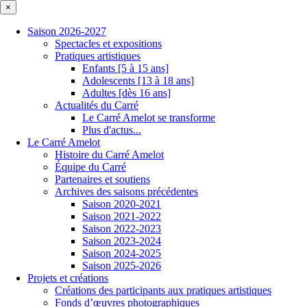
×
Saison 2026-2027
Spectacles et expositions
Pratiques artistiques
Enfants [5 à 15 ans]
Adolescents [13 à 18 ans]
Adultes [dès 16 ans]
Actualités du Carré
Le Carré Amelot se transforme
Plus d'actus...
Le Carré Amelot
Histoire du Carré Amelot
Équipe du Carré
Partenaires et soutiens
Archives des saisons précédentes
Saison 2020-2021
Saison 2021-2022
Saison 2022-2023
Saison 2023-2024
Saison 2024-2025
Saison 2025-2026
Projets et créations
Créations des participants aux pratiques artistiques
Fonds d’œuvres photographiques