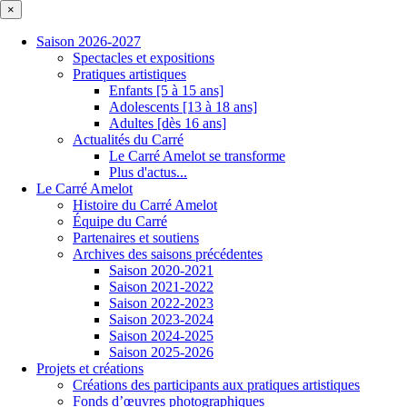
×
Saison 2026-2027
Spectacles et expositions
Pratiques artistiques
Enfants [5 à 15 ans]
Adolescents [13 à 18 ans]
Adultes [dès 16 ans]
Actualités du Carré
Le Carré Amelot se transforme
Plus d'actus...
Le Carré Amelot
Histoire du Carré Amelot
Équipe du Carré
Partenaires et soutiens
Archives des saisons précédentes
Saison 2020-2021
Saison 2021-2022
Saison 2022-2023
Saison 2023-2024
Saison 2024-2025
Saison 2025-2026
Projets et créations
Créations des participants aux pratiques artistiques
Fonds d’œuvres photographiques