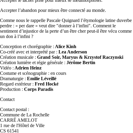
Accepter le lâcher prise pour mieux se métamorphoser.
Accepter l’abandon pour mieux être connecté au monde.
Comme nous le rappelle Pascale Quignard l’étymologie latine duverbe
perdre : « per dare » veut dire "donner à l’infini". Comment le
sentiment d’injustice de la perte d’un être cher peut-il être vécu comme
un don à l’infini ?
Conception et chorégraphie :
Alice Kinh
Co-créé avec et interprété par :
Lea Anderson
Création musicale :
Grand Soir, Maryus & Krzystof Raczynski
Création lumière et régie générale :
Jérôme Bertin
Vidéo :
Adrien Heinz
Costume et scénographie : en cours
Dramaturgie :
Emilie Léveillé
Regard extérieur :
Fred Hocké
Production :
Corps Paradis
Contact
Contact postal :
Commune de La Rochelle
CARRÉ AMELOT
1 rue de l'Hôtel de Ville
CS 61541