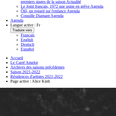
premiers stages de la saison
Actualité
Le Joint français, 1972 une usine en grève
Agenda
Ôlô, un regard sur l'enfance
Agenda
Coquille Diamant
Agenda
Agenda
Langue active :
Fr
Traduire vers
Français
English
Deutsch
Español
Accueil
Le Carré Amelot
Archives des saisons précédentes
Saison 2021-2022
Résidences d'artistes 2021-2022
Page active :
Alice Kinh