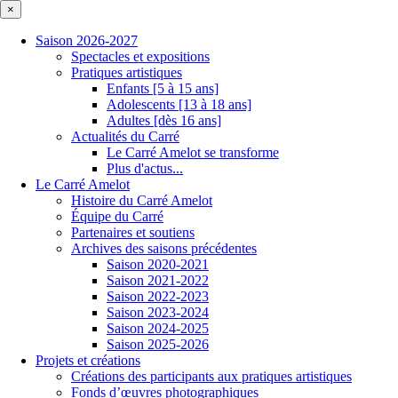
×
Saison 2026-2027
Spectacles et expositions
Pratiques artistiques
Enfants [5 à 15 ans]
Adolescents [13 à 18 ans]
Adultes [dès 16 ans]
Actualités du Carré
Le Carré Amelot se transforme
Plus d'actus...
Le Carré Amelot
Histoire du Carré Amelot
Équipe du Carré
Partenaires et soutiens
Archives des saisons précédentes
Saison 2020-2021
Saison 2021-2022
Saison 2022-2023
Saison 2023-2024
Saison 2024-2025
Saison 2025-2026
Projets et créations
Créations des participants aux pratiques artistiques
Fonds d’œuvres photographiques