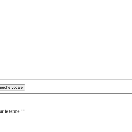
cherche vocale
ur le terme "
"