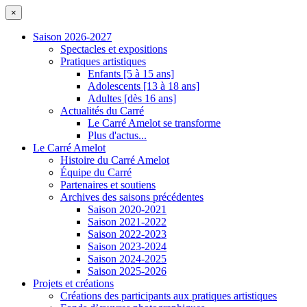
×
Saison 2026-2027
Spectacles et expositions
Pratiques artistiques
Enfants [5 à 15 ans]
Adolescents [13 à 18 ans]
Adultes [dès 16 ans]
Actualités du Carré
Le Carré Amelot se transforme
Plus d'actus...
Le Carré Amelot
Histoire du Carré Amelot
Équipe du Carré
Partenaires et soutiens
Archives des saisons précédentes
Saison 2020-2021
Saison 2021-2022
Saison 2022-2023
Saison 2023-2024
Saison 2024-2025
Saison 2025-2026
Projets et créations
Créations des participants aux pratiques artistiques