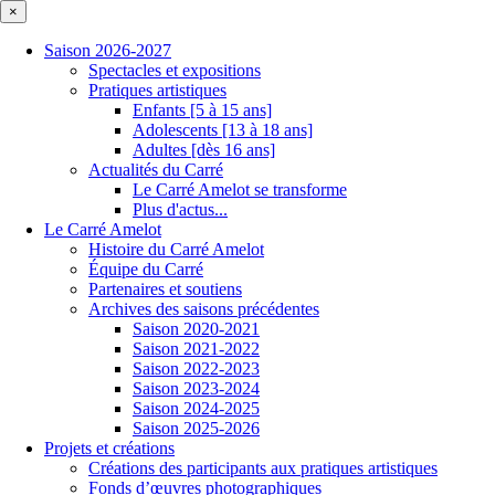
×
Saison 2026-2027
Spectacles et expositions
Pratiques artistiques
Enfants [5 à 15 ans]
Adolescents [13 à 18 ans]
Adultes [dès 16 ans]
Actualités du Carré
Le Carré Amelot se transforme
Plus d'actus...
Le Carré Amelot
Histoire du Carré Amelot
Équipe du Carré
Partenaires et soutiens
Archives des saisons précédentes
Saison 2020-2021
Saison 2021-2022
Saison 2022-2023
Saison 2023-2024
Saison 2024-2025
Saison 2025-2026
Projets et créations
Créations des participants aux pratiques artistiques
Fonds d’œuvres photographiques