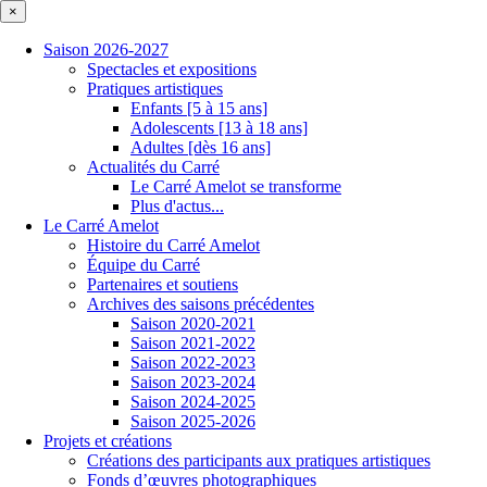
×
Saison 2026-2027
Spectacles et expositions
Pratiques artistiques
Enfants [5 à 15 ans]
Adolescents [13 à 18 ans]
Adultes [dès 16 ans]
Actualités du Carré
Le Carré Amelot se transforme
Plus d'actus...
Le Carré Amelot
Histoire du Carré Amelot
Équipe du Carré
Partenaires et soutiens
Archives des saisons précédentes
Saison 2020-2021
Saison 2021-2022
Saison 2022-2023
Saison 2023-2024
Saison 2024-2025
Saison 2025-2026
Projets et créations
Créations des participants aux pratiques artistiques
Fonds d’œuvres photographiques