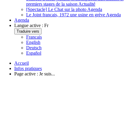
premiers stages de la saison
Actualité
[Spectacle] Le Chat sur la photo
Agenda
Le Joint français, 1972 une usine en grève
Agenda
Agenda
Langue active :
Fr
Traduire vers
Français
English
Deutsch
Español
Accueil
Infos pratiques
Page active :
Je suis...