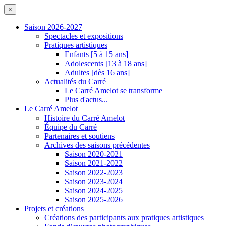
×
Saison 2026-2027
Spectacles et expositions
Pratiques artistiques
Enfants [5 à 15 ans]
Adolescents [13 à 18 ans]
Adultes [dès 16 ans]
Actualités du Carré
Le Carré Amelot se transforme
Plus d'actus...
Le Carré Amelot
Histoire du Carré Amelot
Équipe du Carré
Partenaires et soutiens
Archives des saisons précédentes
Saison 2020-2021
Saison 2021-2022
Saison 2022-2023
Saison 2023-2024
Saison 2024-2025
Saison 2025-2026
Projets et créations
Créations des participants aux pratiques artistiques