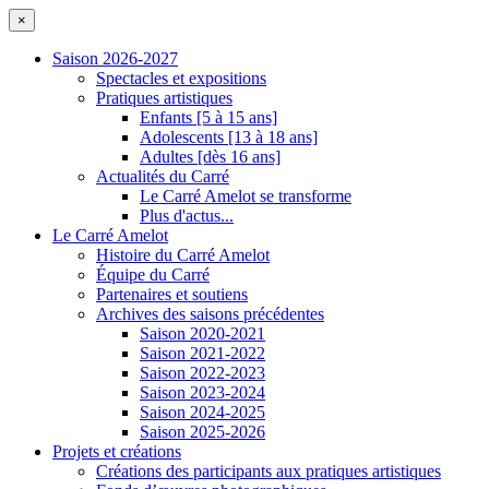
×
Saison 2026-2027
Spectacles et expositions
Pratiques artistiques
Enfants [5 à 15 ans]
Adolescents [13 à 18 ans]
Adultes [dès 16 ans]
Actualités du Carré
Le Carré Amelot se transforme
Plus d'actus...
Le Carré Amelot
Histoire du Carré Amelot
Équipe du Carré
Partenaires et soutiens
Archives des saisons précédentes
Saison 2020-2021
Saison 2021-2022
Saison 2022-2023
Saison 2023-2024
Saison 2024-2025
Saison 2025-2026
Projets et créations
Créations des participants aux pratiques artistiques