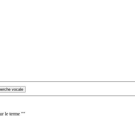
cherche vocale
ur le terme "
"