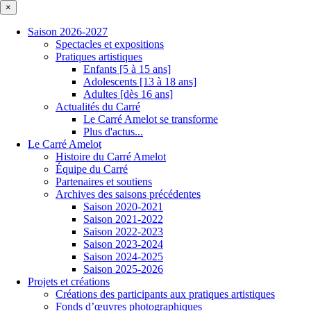
×
Saison 2026-2027
Spectacles et expositions
Pratiques artistiques
Enfants [5 à 15 ans]
Adolescents [13 à 18 ans]
Adultes [dès 16 ans]
Actualités du Carré
Le Carré Amelot se transforme
Plus d'actus...
Le Carré Amelot
Histoire du Carré Amelot
Équipe du Carré
Partenaires et soutiens
Archives des saisons précédentes
Saison 2020-2021
Saison 2021-2022
Saison 2022-2023
Saison 2023-2024
Saison 2024-2025
Saison 2025-2026
Projets et créations
Créations des participants aux pratiques artistiques
Fonds d’œuvres photographiques