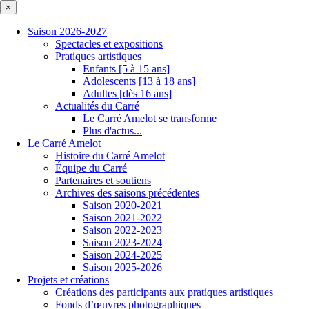
×
Saison 2026-2027
Spectacles et expositions
Pratiques artistiques
Enfants [5 à 15 ans]
Adolescents [13 à 18 ans]
Adultes [dès 16 ans]
Actualités du Carré
Le Carré Amelot se transforme
Plus d'actus...
Le Carré Amelot
Histoire du Carré Amelot
Équipe du Carré
Partenaires et soutiens
Archives des saisons précédentes
Saison 2020-2021
Saison 2021-2022
Saison 2022-2023
Saison 2023-2024
Saison 2024-2025
Saison 2025-2026
Projets et créations
Créations des participants aux pratiques artistiques
Fonds d’œuvres photographiques