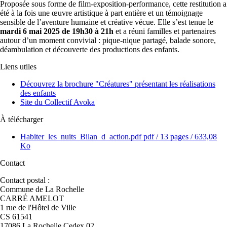
Proposée sous forme de film-exposition-performance, cette restitution a
été à la fois une œuvre artistique à part entière et un témoignage
sensible de l’aventure humaine et créative vécue. Elle s’est tenue le
mardi 6 mai 2025 de 19h30 à 21h
et a réuni familles et partenaires
autour d’un moment convivial : pique-nique partagé, balade sonore,
déambulation et découverte des productions des enfants.
Liens utiles
Découvrez la brochure "Créatures" présentant les réalisations
des enfants
Site du Collectif Avoka
À télécharger
Habiter_les_nuits_Bilan_d_action.pdf
pdf
/ 13 pages / 633,08
Ko
Contact
Contact postal :
Commune de La Rochelle
CARRÉ AMELOT
1 rue de l'Hôtel de Ville
CS 61541
17086 La Rochelle Cedex 02