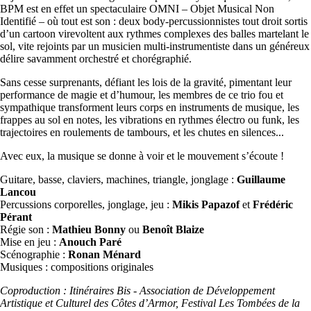
BPM est en effet un spectaculaire OMNI – Objet Musical Non
Identifié – où tout est son : deux body-percussionnistes tout droit sortis
d’un cartoon virevoltent aux rythmes complexes des balles martelant le
sol, vite rejoints par un musicien multi-instrumentiste dans un généreux
délire savamment orchestré et chorégraphié.
Sans cesse surprenants, défiant les lois de la gravité, pimentant leur
performance de magie et d’humour, les membres de ce trio fou et
sympathique transforment leurs corps en instruments de musique, les
frappes au sol en notes, les vibrations en rythmes électro ou funk, les
trajectoires en roulements de tambours, et les chutes en silences...
Avec eux, la musique se donne à voir et le mouvement s’écoute !
Guitare, basse, claviers, machines, triangle, jonglage :
Guillaume
Lancou
Percussions corporelles, jonglage, jeu :
Mikis Papazof
et
Frédéric
Pérant
Régie son :
Mathieu Bonny
ou
Benoît Blaize
Mise en jeu :
Anouch Paré
Scénographie :
Ronan Ménard
Musiques : compositions originales
Coproduction : Itinéraires Bis - Association de Développement
Artistique et Culturel des Côtes d’Armor, Festival Les Tombées de la