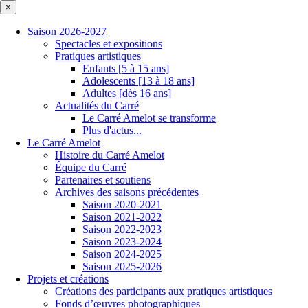
×
Saison 2026-2027
Spectacles et expositions
Pratiques artistiques
Enfants [5 à 15 ans]
Adolescents [13 à 18 ans]
Adultes [dès 16 ans]
Actualités du Carré
Le Carré Amelot se transforme
Plus d'actus...
Le Carré Amelot
Histoire du Carré Amelot
Équipe du Carré
Partenaires et soutiens
Archives des saisons précédentes
Saison 2020-2021
Saison 2021-2022
Saison 2022-2023
Saison 2023-2024
Saison 2024-2025
Saison 2025-2026
Projets et créations
Créations des participants aux pratiques artistiques
Fonds d’œuvres photographiques