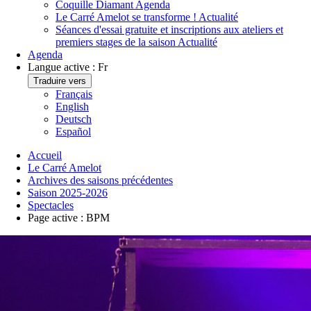
Coquille Diamant
Agenda
Le Carré Amelot se transforme !
Actualité
Séances d'essai gratuite et inscriptions aux ateliers et
premiers stages de la saison
Actualité
Agenda
Langue active :
Fr
Traduire vers
Français
English
Deutsch
Español
Accueil
Le Carré Amelot
Archives des saisons précédentes
Saison 2025-2026
Spectacles
Page active :
BPM