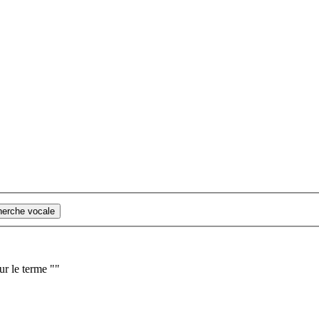
cherche vocale
ur le terme "
"