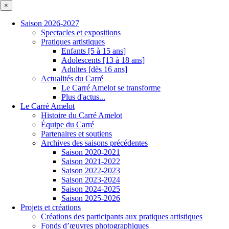
×
Saison 2026-2027
Spectacles et expositions
Pratiques artistiques
Enfants [5 à 15 ans]
Adolescents [13 à 18 ans]
Adultes [dès 16 ans]
Actualités du Carré
Le Carré Amelot se transforme
Plus d'actus...
Le Carré Amelot
Histoire du Carré Amelot
Équipe du Carré
Partenaires et soutiens
Archives des saisons précédentes
Saison 2020-2021
Saison 2021-2022
Saison 2022-2023
Saison 2023-2024
Saison 2024-2025
Saison 2025-2026
Projets et créations
Créations des participants aux pratiques artistiques
Fonds d’œuvres photographiques