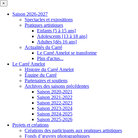
×
Saison 2026-2027
Spectacles et expositions
Pratiques artistiques
Enfants [5 à 15 ans]
Adolescents [13 à 18 ans]
Adultes [dès 16 ans]
Actualités du Carré
Le Carré Amelot se transforme
Plus d'actus...
Le Carré Amelot
Histoire du Carré Amelot
Équipe du Carré
Partenaires et soutiens
Archives des saisons précédentes
Saison 2020-2021
Saison 2021-2022
Saison 2022-2023
Saison 2023-2024
Saison 2024-2025
Saison 2025-2026
Projets et créations
Créations des participants aux pratiques artistiques
Fonds d’œuvres photographiques