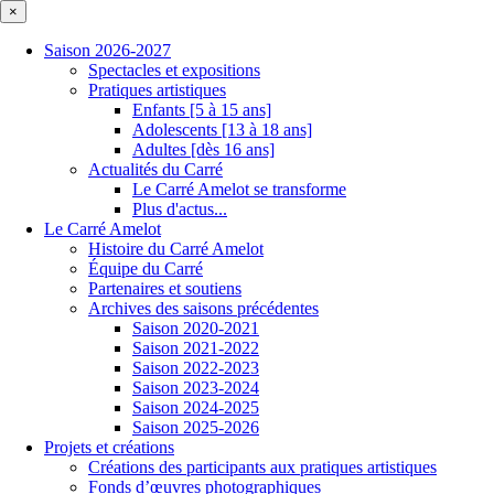
×
Saison 2026-2027
Spectacles et expositions
Pratiques artistiques
Enfants [5 à 15 ans]
Adolescents [13 à 18 ans]
Adultes [dès 16 ans]
Actualités du Carré
Le Carré Amelot se transforme
Plus d'actus...
Le Carré Amelot
Histoire du Carré Amelot
Équipe du Carré
Partenaires et soutiens
Archives des saisons précédentes
Saison 2020-2021
Saison 2021-2022
Saison 2022-2023
Saison 2023-2024
Saison 2024-2025
Saison 2025-2026
Projets et créations
Créations des participants aux pratiques artistiques
Fonds d’œuvres photographiques