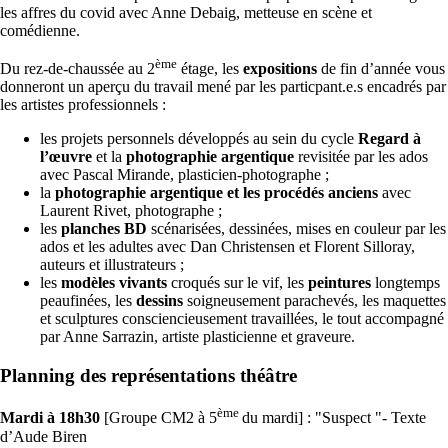
les affres du covid avec Anne Debaig, metteuse en scène et
comédienne.
ème
Du rez-de-chaussée au 2
étage, les
expositions
de fin d’année vous
donneront un aperçu du travail mené par les particpant.e.s encadrés par
les artistes professionnels :
les projets personnels développés au sein du cycle
Regard à
l’œuvre
et la
photographie argentique
revisitée par les ados
avec Pascal Mirande, plasticien-photographe ;
la
photographie argentique et les procédés anciens
avec
Laurent Rivet, photographe ;
les
planches BD
scénarisées, dessinées, mises en couleur par les
ados et les adultes avec Dan Christensen et Florent Silloray,
auteurs et illustrateurs ;
les
modèles vivants
croqués sur le vif, les
peintures
longtemps
peaufinées, les
dessins
soigneusement parachevés, les maquettes
et sculptures consciencieusement travaillées, le tout accompagné
par Anne Sarrazin, artiste plasticienne et graveure.
Planning des représentations théâtre
ème
Mardi à 18h30
[Groupe CM2 à 5
du mardi] : "Suspect "-
Texte
d’Aude Biren