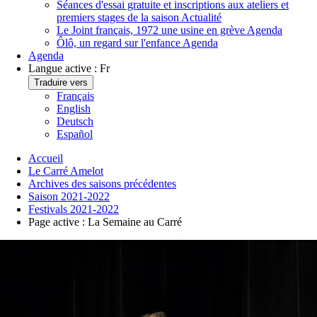
Séances d'essai gratuite et inscriptions aux ateliers et
premiers stages de la saison
Actualité
Le Joint français, 1972 une usine en grève
Agenda
Ôlô, un regard sur l'enfance
Agenda
Agenda
Langue active :
Fr
Traduire vers
Français
English
Deutsch
Español
Accueil
Le Carré Amelot
Archives des saisons précédentes
Saison 2021-2022
Festivals 2021-2022
Page active :
La Semaine au Carré