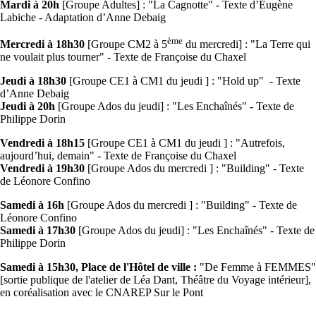
Mardi à 20h
[Groupe Adultes] : "La Cagnotte" - Texte d’Eugène
Labiche - Adaptation d’Anne Debaig
ème
Mercredi à 18h30
[Groupe CM2 à 5
du mercredi] : "La Terre qui
ne voulait plus tourner" - Texte de Françoise du Chaxel
Jeudi à 18h30
[Groupe CE1 à CM1 du jeudi ] : "Hold up" - Texte
d’Anne Debaig
Jeudi à 20h
[Groupe Ados du jeudi] : "Les Enchaînés" - Texte de
Philippe Dorin
Vendredi à 18h15
[Groupe CE1 à CM1 du jeudi ] : "Autrefois,
aujourd’hui, demain" - Texte de Françoise du Chaxel
Vendredi à 19h30
[Groupe Ados du mercredi ] : "Building" - Texte
de Léonore Confino
Samedi à 16h
[Groupe Ados du mercredi ] : "Building" - Texte de
Léonore Confino
Samedi à 17h30
[Groupe Ados du jeudi] : "Les Enchaînés" - Texte de
Philippe Dorin
Samedi à 15h30, Place de l'Hôtel de ville :
"De Femme à FEMMES"
[sortie publique de l'atelier de Léa Dant, Théâtre du Voyage intérieur],
en coréalisation avec le CNAREP Sur le Pont