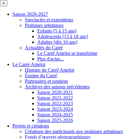
×
Saison 2026-2027
Spectacles et expositions
Pratiques artistiques
Enfants [5 à 15 ans]
Adolescents [13 à 18 ans]
Adultes [dès 16 ans]
Actualités du Carré
Le Carré Amelot se transforme
Plus d'actus...
Le Carré Amelot
Histoire du Carré Amelot
Équipe du Carré
Partenaires et soutiens
Archives des saisons précédentes
Saison 2020-2021
Saison 2021-2022
Saison 2022-2023
Saison 2023-2024
Saison 2024-2025
Saison 2025-2026
Projets et créations
Créations des participants aux pratiques artistiques
Fonds d’œuvres photographiques