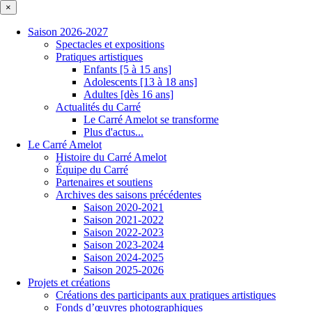
×
Saison 2026-2027
Spectacles et expositions
Pratiques artistiques
Enfants [5 à 15 ans]
Adolescents [13 à 18 ans]
Adultes [dès 16 ans]
Actualités du Carré
Le Carré Amelot se transforme
Plus d'actus...
Le Carré Amelot
Histoire du Carré Amelot
Équipe du Carré
Partenaires et soutiens
Archives des saisons précédentes
Saison 2020-2021
Saison 2021-2022
Saison 2022-2023
Saison 2023-2024
Saison 2024-2025
Saison 2025-2026
Projets et créations
Créations des participants aux pratiques artistiques
Fonds d’œuvres photographiques