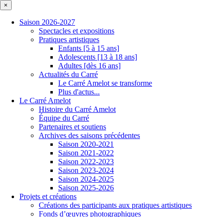
×
Saison 2026-2027
Spectacles et expositions
Pratiques artistiques
Enfants [5 à 15 ans]
Adolescents [13 à 18 ans]
Adultes [dès 16 ans]
Actualités du Carré
Le Carré Amelot se transforme
Plus d'actus...
Le Carré Amelot
Histoire du Carré Amelot
Équipe du Carré
Partenaires et soutiens
Archives des saisons précédentes
Saison 2020-2021
Saison 2021-2022
Saison 2022-2023
Saison 2023-2024
Saison 2024-2025
Saison 2025-2026
Projets et créations
Créations des participants aux pratiques artistiques
Fonds d’œuvres photographiques