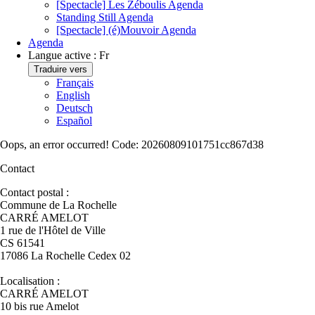
[Spectacle] Les Zéboulis
Agenda
Standing Still
Agenda
[Spectacle] (é)Mouvoir
Agenda
Agenda
Langue active :
Fr
Traduire vers
Français
English
Deutsch
Español
Oops, an error occurred! Code: 20260809101751cc867d38
Contact
Contact postal :
Commune de La Rochelle
CARRÉ AMELOT
1 rue de l'Hôtel de Ville
CS 61541
17086 La Rochelle Cedex 02
Localisation :
CARRÉ AMELOT
10 bis rue Amelot