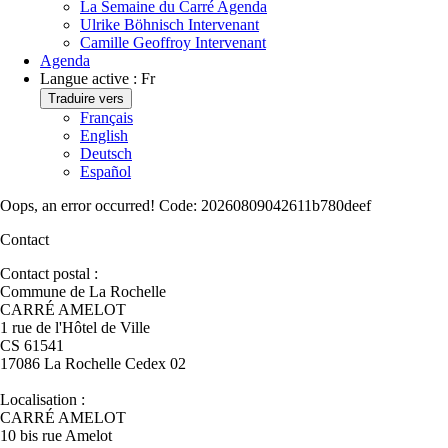
La Semaine du Carré
Agenda
Ulrike Böhnisch
Intervenant
Camille Geoffroy
Intervenant
Agenda
Langue active :
Fr
Traduire vers
Français
English
Deutsch
Español
Oops, an error occurred! Code: 20260809042611b780deef
Contact
Contact postal :
Commune de La Rochelle
CARRÉ AMELOT
1 rue de l'Hôtel de Ville
CS 61541
17086 La Rochelle Cedex 02
Localisation :
CARRÉ AMELOT
10 bis rue Amelot