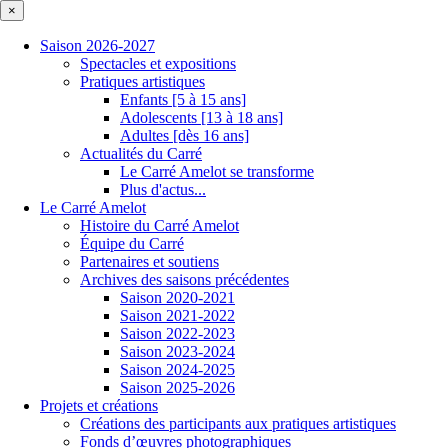
×
Saison 2026-2027
Spectacles et expositions
Pratiques artistiques
Enfants [5 à 15 ans]
Adolescents [13 à 18 ans]
Adultes [dès 16 ans]
Actualités du Carré
Le Carré Amelot se transforme
Plus d'actus...
Le Carré Amelot
Histoire du Carré Amelot
Équipe du Carré
Partenaires et soutiens
Archives des saisons précédentes
Saison 2020-2021
Saison 2021-2022
Saison 2022-2023
Saison 2023-2024
Saison 2024-2025
Saison 2025-2026
Projets et créations
Créations des participants aux pratiques artistiques
Fonds d’œuvres photographiques