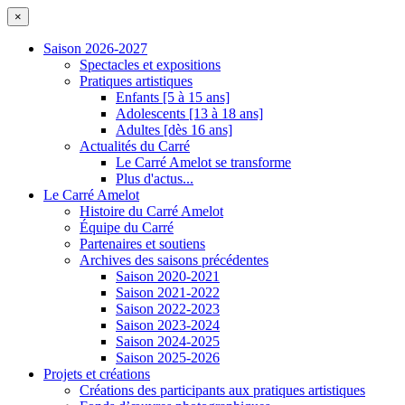
×
Saison 2026-2027
Spectacles et expositions
Pratiques artistiques
Enfants [5 à 15 ans]
Adolescents [13 à 18 ans]
Adultes [dès 16 ans]
Actualités du Carré
Le Carré Amelot se transforme
Plus d'actus...
Le Carré Amelot
Histoire du Carré Amelot
Équipe du Carré
Partenaires et soutiens
Archives des saisons précédentes
Saison 2020-2021
Saison 2021-2022
Saison 2022-2023
Saison 2023-2024
Saison 2024-2025
Saison 2025-2026
Projets et créations
Créations des participants aux pratiques artistiques