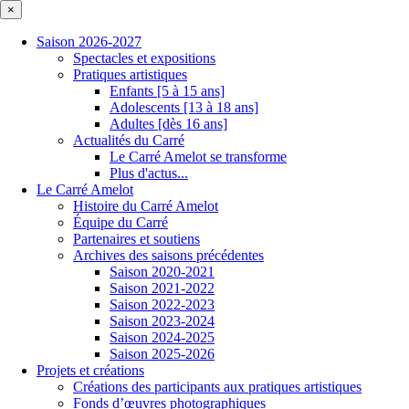
×
Saison 2026-2027
Spectacles et expositions
Pratiques artistiques
Enfants [5 à 15 ans]
Adolescents [13 à 18 ans]
Adultes [dès 16 ans]
Actualités du Carré
Le Carré Amelot se transforme
Plus d'actus...
Le Carré Amelot
Histoire du Carré Amelot
Équipe du Carré
Partenaires et soutiens
Archives des saisons précédentes
Saison 2020-2021
Saison 2021-2022
Saison 2022-2023
Saison 2023-2024
Saison 2024-2025
Saison 2025-2026
Projets et créations
Créations des participants aux pratiques artistiques
Fonds d’œuvres photographiques