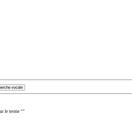
cherche vocale
ur le terme "
"