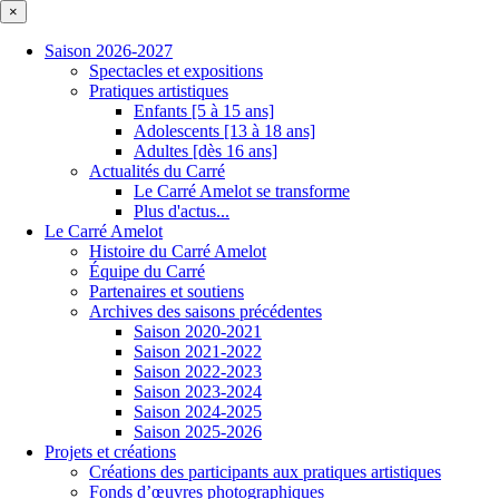
×
Saison 2026-2027
Spectacles et expositions
Pratiques artistiques
Enfants [5 à 15 ans]
Adolescents [13 à 18 ans]
Adultes [dès 16 ans]
Actualités du Carré
Le Carré Amelot se transforme
Plus d'actus...
Le Carré Amelot
Histoire du Carré Amelot
Équipe du Carré
Partenaires et soutiens
Archives des saisons précédentes
Saison 2020-2021
Saison 2021-2022
Saison 2022-2023
Saison 2023-2024
Saison 2024-2025
Saison 2025-2026
Projets et créations
Créations des participants aux pratiques artistiques
Fonds d’œuvres photographiques