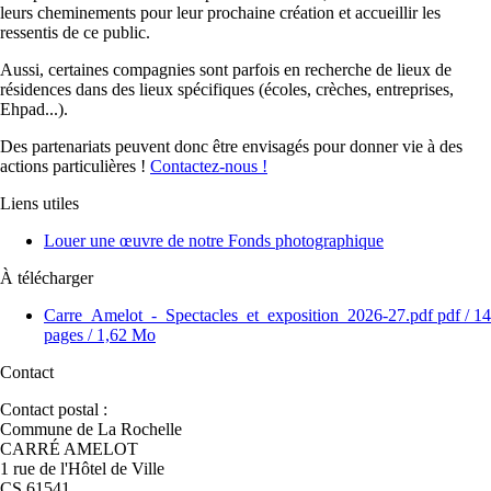
leurs cheminements pour leur prochaine création et accueillir les
ressentis de ce public.
Aussi, certaines compagnies sont parfois en recherche de lieux de
résidences dans des lieux spécifiques (écoles, crèches, entreprises,
Ehpad...).
Des partenariats peuvent donc être envisagés pour donner vie à des
actions particulières !
Contactez-nous !
Liens utiles
Louer une œuvre de notre Fonds photographique
À télécharger
Carre_Amelot_-_Spectacles_et_exposition_2026-27.pdf
pdf
/ 14
pages / 1,62 Mo
Contact
Contact postal :
Commune de La Rochelle
CARRÉ AMELOT
1 rue de l'Hôtel de Ville
CS 61541