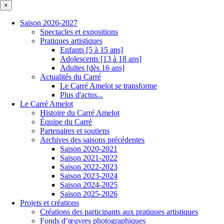
×
Saison 2026-2027
Spectacles et expositions
Pratiques artistiques
Enfants [5 à 15 ans]
Adolescents [13 à 18 ans]
Adultes [dès 16 ans]
Actualités du Carré
Le Carré Amelot se transforme
Plus d'actus...
Le Carré Amelot
Histoire du Carré Amelot
Équipe du Carré
Partenaires et soutiens
Archives des saisons précédentes
Saison 2020-2021
Saison 2021-2022
Saison 2022-2023
Saison 2023-2024
Saison 2024-2025
Saison 2025-2026
Projets et créations
Créations des participants aux pratiques artistiques
Fonds d’œuvres photographiques