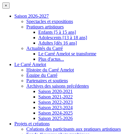
×
Saison 2026-2027
Spectacles et expositions
Pratiques artistiques
Enfants [5 à 15 ans]
Adolescents [13 à 18 ans]
Adultes [dès 16 ans]
Actualités du Carré
Le Carré Amelot se transforme
Plus d'actus...
Le Carré Amelot
Histoire du Carré Amelot
Équipe du Carré
Partenaires et soutiens
Archives des saisons précédentes
Saison 2020-2021
Saison 2021-2022
Saison 2022-2023
Saison 2023-2024
Saison 2024-2025
Saison 2025-2026
Projets et créations
Créations des participants aux pratiques artistiques