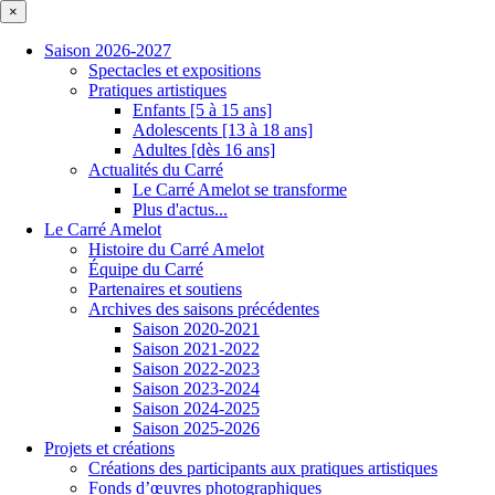
×
Saison 2026-2027
Spectacles et expositions
Pratiques artistiques
Enfants [5 à 15 ans]
Adolescents [13 à 18 ans]
Adultes [dès 16 ans]
Actualités du Carré
Le Carré Amelot se transforme
Plus d'actus...
Le Carré Amelot
Histoire du Carré Amelot
Équipe du Carré
Partenaires et soutiens
Archives des saisons précédentes
Saison 2020-2021
Saison 2021-2022
Saison 2022-2023
Saison 2023-2024
Saison 2024-2025
Saison 2025-2026
Projets et créations
Créations des participants aux pratiques artistiques
Fonds d’œuvres photographiques