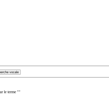
cherche vocale
ur le terme "
"