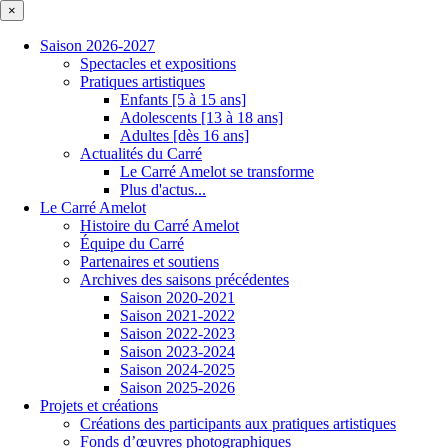
×
Saison 2026-2027
Spectacles et expositions
Pratiques artistiques
Enfants [5 à 15 ans]
Adolescents [13 à 18 ans]
Adultes [dès 16 ans]
Actualités du Carré
Le Carré Amelot se transforme
Plus d'actus...
Le Carré Amelot
Histoire du Carré Amelot
Équipe du Carré
Partenaires et soutiens
Archives des saisons précédentes
Saison 2020-2021
Saison 2021-2022
Saison 2022-2023
Saison 2023-2024
Saison 2024-2025
Saison 2025-2026
Projets et créations
Créations des participants aux pratiques artistiques
Fonds d’œuvres photographiques