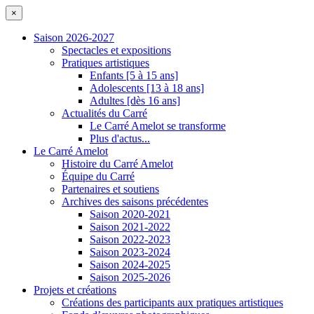
×
Saison 2026-2027
Spectacles et expositions
Pratiques artistiques
Enfants [5 à 15 ans]
Adolescents [13 à 18 ans]
Adultes [dès 16 ans]
Actualités du Carré
Le Carré Amelot se transforme
Plus d'actus...
Le Carré Amelot
Histoire du Carré Amelot
Équipe du Carré
Partenaires et soutiens
Archives des saisons précédentes
Saison 2020-2021
Saison 2021-2022
Saison 2022-2023
Saison 2023-2024
Saison 2024-2025
Saison 2025-2026
Projets et créations
Créations des participants aux pratiques artistiques