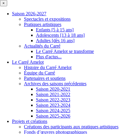
×
Saison 2026-2027
Spectacles et expositions
Pratiques artistiques
Enfants [5 à 15 ans]
Adolescents [13 à 18 ans]
Adultes [dès 16 ans]
Actualités du Carré
Le Carré Amelot se transforme
Plus d'actus...
Le Carré Amelot
Histoire du Carré Amelot
Équipe du Carré
Partenaires et soutiens
Archives des saisons précédentes
Saison 2020-2021
Saison 2021-2022
Saison 2022-2023
Saison 2023-2024
Saison 2024-2025
Saison 2025-2026
Projets et créations
Créations des participants aux pratiques artistiques
Fonds d’œuvres photographiques