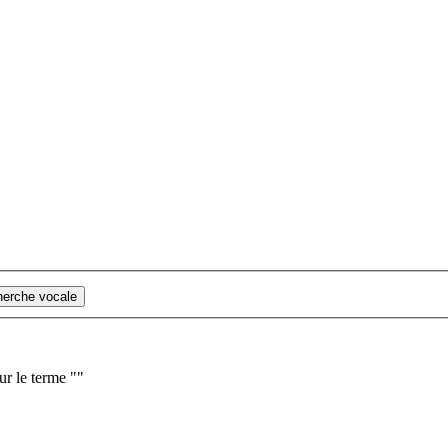
cherche vocale
ur le terme "
"