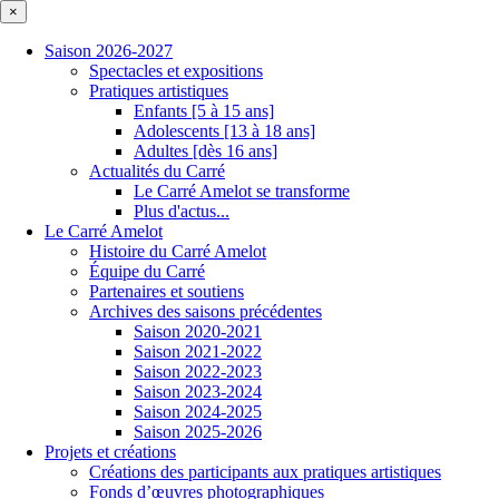
×
Saison 2026-2027
Spectacles et expositions
Pratiques artistiques
Enfants [5 à 15 ans]
Adolescents [13 à 18 ans]
Adultes [dès 16 ans]
Actualités du Carré
Le Carré Amelot se transforme
Plus d'actus...
Le Carré Amelot
Histoire du Carré Amelot
Équipe du Carré
Partenaires et soutiens
Archives des saisons précédentes
Saison 2020-2021
Saison 2021-2022
Saison 2022-2023
Saison 2023-2024
Saison 2024-2025
Saison 2025-2026
Projets et créations
Créations des participants aux pratiques artistiques
Fonds d’œuvres photographiques