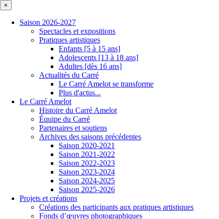
×
Saison 2026-2027
Spectacles et expositions
Pratiques artistiques
Enfants [5 à 15 ans]
Adolescents [13 à 18 ans]
Adultes [dès 16 ans]
Actualités du Carré
Le Carré Amelot se transforme
Plus d'actus...
Le Carré Amelot
Histoire du Carré Amelot
Équipe du Carré
Partenaires et soutiens
Archives des saisons précédentes
Saison 2020-2021
Saison 2021-2022
Saison 2022-2023
Saison 2023-2024
Saison 2024-2025
Saison 2025-2026
Projets et créations
Créations des participants aux pratiques artistiques
Fonds d’œuvres photographiques