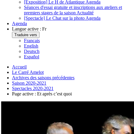
[Exposition] Le H de Atlantique
Agenda
Séances d'essai gratuite et inscriptions aux ateliers et
premiers stages de la saison
Actualité
[Spectacle] Le Chat sur la photo
Agenda
Agenda
Langue active :
Fr
Traduire vers
Français
English
Deutsch
Español
Accueil
Le Carré Amelot
Archives des saisons précédentes
Saison 2020-2021
Spectacles 2020-2021
Page active :
Et après c’est quoi